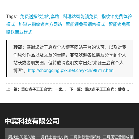
Tags：
免费送指纹锁的套路
科琳达智能锁免费
指纹锁免费体验
模式
科琳达指纹锁官方网站
智能锁免费销售模式
智能锁免费
赠送商业模式
转载：
感谢您对王启宾个人博客网站平台的认可，以及对我
们原创作品以及文章的青睐，非常欢迎各位朋友分享到个人
站长或者朋友圈，但转载请说明文章出处“来源王启宾个人
博客”。
http://chongqing.pxk.net.cn/yxch/98717.html
上一篇：重庆点子王王启宾：一家新开业的水果店,如何营销社区在一周之内瞬间回笼资金?
下一篇：重庆点子王王启宾：健身工作室怎么做推广健身吸引人的优惠活动健身活动主题名称