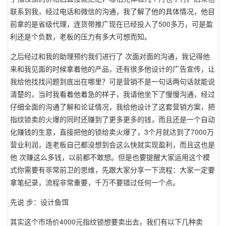
联系到我，经过电话和微信的沟通，我了解了他的具体情况，他目
前拿的是省级代理，连货带推广现在已经投入了500多万，可是盈
利还是个负数，老板的压力有多大可想而知。
之后经过和我的助理预约我们进行了 次面对面的沟通，我记得他
来和我见面的时候拿着他的产品，还有很多他设计的广告宣传，让
我给他找找问题到底出在哪里？可是营销不是一句话两句话就能说
清楚的，当时我看着他着急的样子，我请他坐下了慢慢沟通，经过
仔细全面的沟通了解和论证情况，我给他设计了这套营销方案，把
指纹锁卖的火爆的同时还赚到了更多更多的钱，而且还是一个自动
化赚钱的生意，直接把他的锁给卖火爆了，3个月就达到了7000万
营业利润，连老板自己都没想到会这么快就实现盈利，而且这也是
他 次赚这么多钱，以前都不敢想。但是也要提醒大家运用这个模
式你需要有非常前卫的思维，先跟大家分享一下流程：大家一定要
拿笔纪录，流程非常重要，千万不要错过任何一个点。
先说 步：设计鱼饵
其实这个市场价4000元指纹锁想要卖出去，我们有以下几种卖