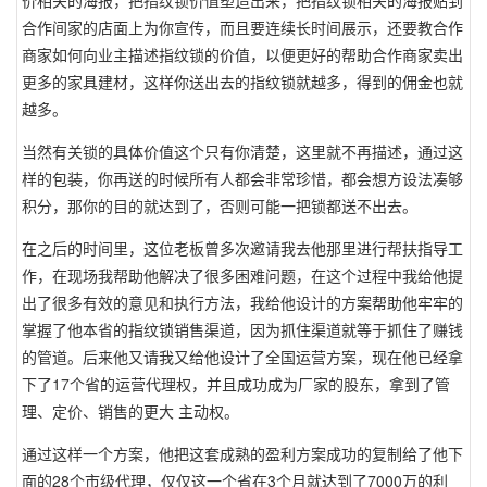
价相关的海报，把指纹锁价值塑造出来，把指纹锁相关的海报贴到
合作间家的店面上为你宣传，而且要连续长时间展示，还要教合作
商家如何向业主描述指纹锁的价值，以便更好的帮助合作商家卖出
更多的家具建材，这样你送出去的指纹锁就越多，得到的佣金也就
越多。
当然有关锁的具体价值这个只有你清楚，这里就不再描述，通过这
样的包装，你再送的时候所有人都会非常珍惜，都会想方设法凑够
积分，那你的目的就达到了，否则可能一把锁都送不出去。
在之后的时间里，这位老板曾多次邀请我去他那里进行帮扶指导工
作，在现场我帮助他解决了很多困难问题，在这个过程中我给他提
出了很多有效的意见和执行方法，我给他设计的方案帮助他牢牢的
掌握了他本省的指纹锁销售渠道，因为抓住渠道就等于抓住了赚钱
的管道。后来他又请我又给他设计了全国运营方案，现在他已经拿
下了17个省的运营代理权，并且成功成为厂家的股东，拿到了管
理、定价、销售的更大 主动权。
通过这样一个方案，他把这套成熟的盈利方案成功的复制给了他下
面的28个市级代理，仅仅这一个省在3个月就达到了7000万的利